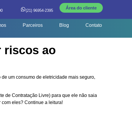
Área do cliente
00
(21) 96954-2395
mos
Parceiros
Blog
Contato
 riscos ao
o de um consumo de eletricidade mais seguro,
 de Contratação Livre) para que ele não saia
 com eles? Continue a leitura!