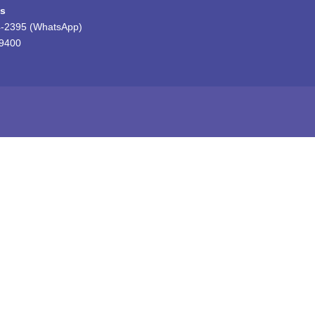
es
-2395 (WhatsApp)
-9400