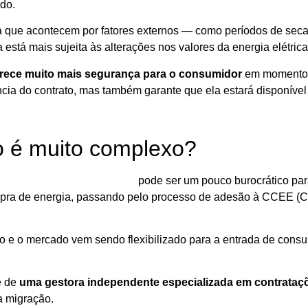
do.
ia que acontecem por fatores externos — como períodos de se
la está mais sujeita às alterações nos valores da energia elétrica
rece muito mais segurança para o consumidor
em momentos
ncia do contrato, mas também garante que ela estará disponív
o é muito complexo?
grar para o Mercado Livre
pode ser um pouco burocrático para
ompra de energia, passando pelo processo de adesão à CCEE (C
o e o mercado vem sendo flexibilizado para a entrada de cons
e de
uma gestora independente especializada em contrataçõ
a migração.