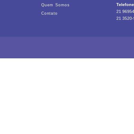
Telefon
Quem Somos
21 96954
Contato
21 3520