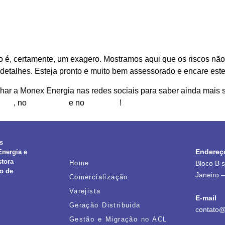
do é, certamente, um exagero. Mostramos aqui que os riscos nã
detalhes. Esteja pronto e muito bem assessorado e encare este
r a Monex Energia nas redes sociais para saber ainda mais s
gram
, no
Facebook
e no
LinkedIn
!
s
Endereç
Energia e
stora
Home
Bloco B 
o de
Janeiro 
Comercialização
Varejista
E-mail
Geração Distribuida
contato@
Gestão e Migração no ACL