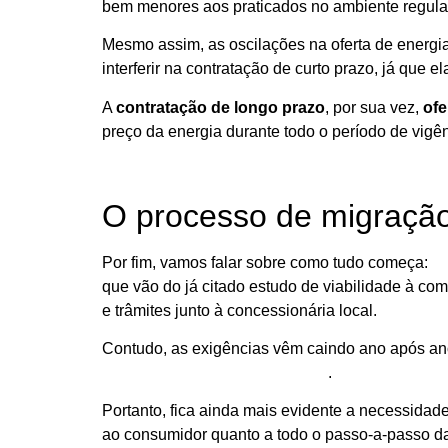
bem menores aos praticados no ambiente regula
Mesmo assim, as oscilações na oferta de energ
interferir na contratação de curto prazo, já que e
A
contratação de longo prazo
, por sua vez,
ofe
preço da energia durante todo o período de vigê
O processo de migraçã
Por fim, vamos falar sobre como tudo começa:
mi
que vão do já citado estudo de viabilidade à c
e trâmites junto à concessionária local.
Contudo, as exigências vêm caindo ano após an
os que estão em baixa tensão
.
Portanto, fica ainda mais evidente a necessidad
ao consumidor quanto a todo o passo-a-passo d