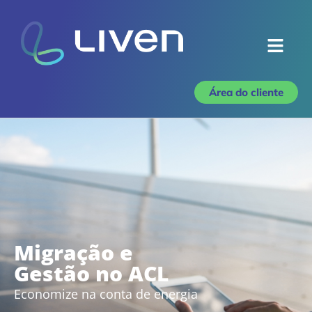
Área do cliente
Nossos Serviços –
Gestão e Migração no
ACL
Migração e
Gestão no ACL
Economize na conta de energia