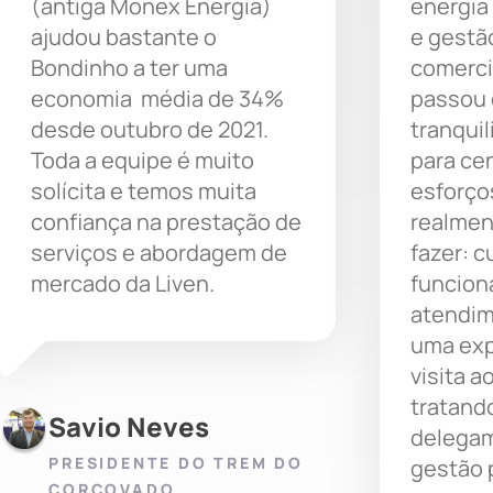
(antiga Monex Energia)
energia
ajudou bastante o
e gestã
Bondinho a ter uma
comerci
economia média de 34%
passou 
desde outubro de 2021.
tranqui
Toda a equipe é muito
para ce
solícita e temos muita
esforço
confiança na prestação de
realmen
serviços e abordagem de
fazer: c
mercado da Liven.
funcion
atendim
uma exp
visita 
tratando
Savio Neves
delegam
PRESIDENTE DO TREM DO
gestão 
CORCOVADO