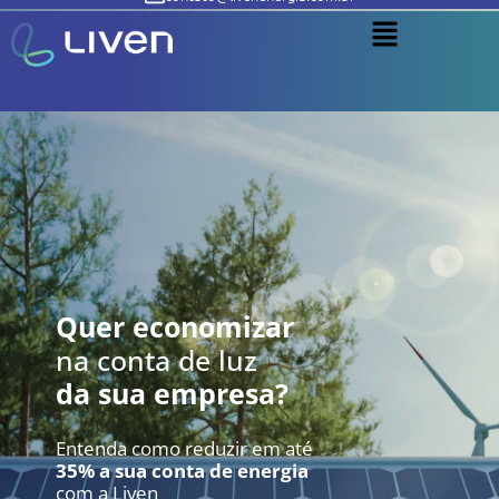
(21) 3520-9400
(21) 96954-2395
Quer economizar
na conta de luz
da sua empresa?
Entenda como reduzir em até
35% a sua conta de energia
com a Liven