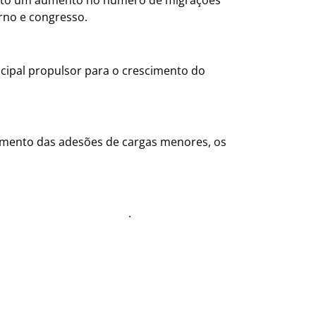
rno e congresso.
ncipal propulsor para o crescimento do
aumento das adesões de cargas menores, os
rcado Livre de Energia
.