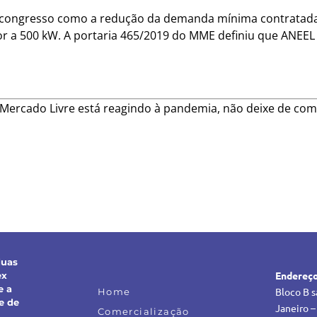
 congresso como a redução da demanda mínima contratada 
or a 500 kW. A portaria 465/2019 do MME definiu que ANEEL
Mercado Livre está reagindo à pandemia, não deixe de comp
rgia/
duas
Endereç
ex
e a
Bloco B s
Home
e de
Janeiro –
Comercialização