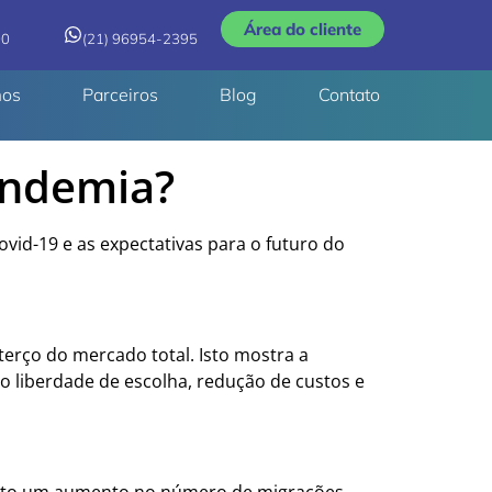
Área do cliente
00
(21) 96954-2395
os
Parceiros
Blog
Contato
andemia?
id-19 e as expectativas para o futuro do
erço do mercado total. Isto mostra a
 liberdade de escolha, redução de custos e
isto um aumento no número de migrações