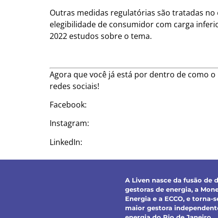
Outras medidas regulatórias são tratadas no
elegibilidade de consumidor com carga inferi
2022 estudos sobre o tema.
Agora que você já está por dentro de como o 
redes sociais!
Facebook:
facebook.com/monexenergia
Instagram:
@monexenergia
LinkedIn:
linkedin.com/company/monexene
A Liven nasce da fusão de 
gestoras de energia, a Mon
Energia e a ECCO, e torna-s
maior gestora independent
energia do Rio de Janeiro.