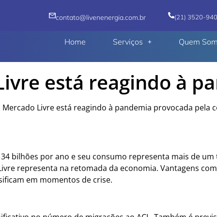
contato@livenenergia.com.br
(21) 3520-94
Home
Serviços
Quem Som
ivre está reagindo à p
Mercado Livre está reagindo à pandemia provocada pela cov
134 bilhões por ano e seu consumo representa mais de um t
ivre representa na retomada da economia. Vantagens como
nsificam em momentos de crise.
ificativo no número de migrações ao ACL. Também é prev