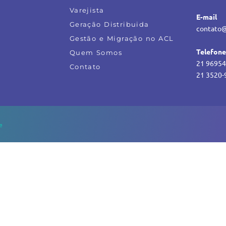
Varejista
E-mail
Geração Distribuida
contato@
Gestão e Migração no ACL
Telefon
Quem Somos
21 96954
Contato
21 3520-
e