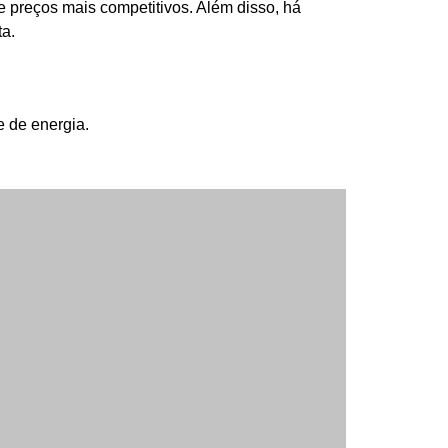
e preços mais competitivos. Além disso, há
ta.
e de energia.
. Se as negociações produzirem um resultado
rgia no Brasil são feitos por meio do mercado
doras de energia elétrica, um aumento de 20%