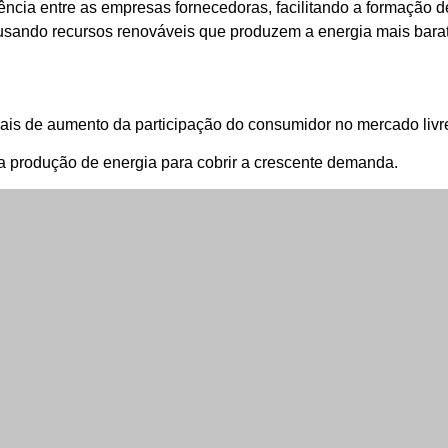
ência entre as empresas fornecedoras, facilitando a formação d
 usando recursos renováveis ​​que produzem a energia mais bara
inais de aumento da participação do consumidor no mercado livr
 produção de energia para cobrir a crescente demanda.
alecimento e o crescimento do mercado livre.
rio fornecedor de energia, representando 36% de seu consumo
000 ou 48% do mercado em janeiro de 2024.
expansão. Hoje, 83% dos novos investimentos em geração de ene
de novos investimentos no Brasil via mercado aberto.
rcado livre de energia cresceu para 28.156 unidades consumi