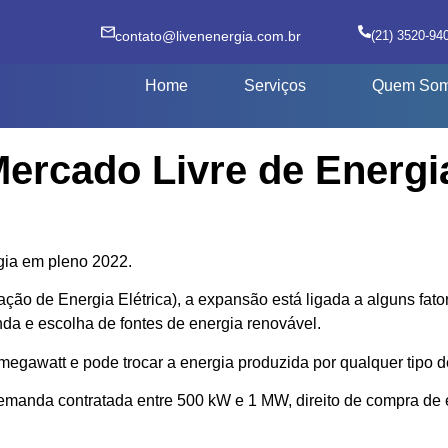
contato@livenenergia.com.br
(21) 3520-94
Home
Serviços
Quem So
rcado Livre de Energia
gia em pleno 2022.
 de Energia Elétrica), a expansão está ligada a alguns fatores
nda e escolha de fontes de energia renovável.
 megawatt e pode trocar a energia produzida por qualquer tipo d
anda contratada entre 500 kW e 1 MW, direito de compra de en