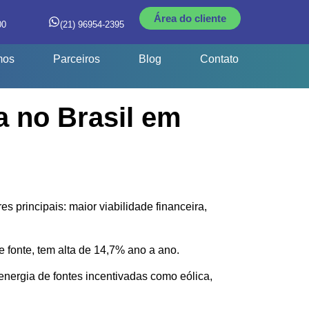
Área do cliente
00
(21) 96954-2395
mos
Parceiros
Blog
Contato
 no Brasil em
 principais: maior viabilidade financeira,
e fonte, tem alta de 14,7% ano a ano.
ergia de fontes incentivadas como eólica,