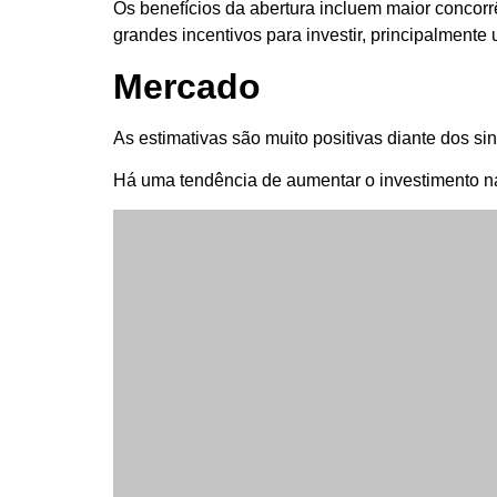
Os benefícios da abertura incluem maior concorr
grandes incentivos para investir, principalmente
Mercado
As estimativas são muito positivas diante dos s
Há uma tendência de aumentar o investimento na
Além disso, todas as medidas devem visar o fort
Hoje, 28.000 empresas podem escolher seu próp
positivo, esse número subirá para mais de 100.
O mercado livre de energia é o carro-chefe da 
aberto.
A abertura marca a continuidade do crescimento 
Segundo a Abraceel, nos últimos 12 meses, o me