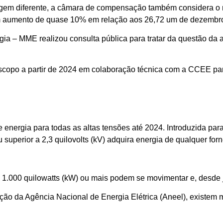
gem diferente, a câmara de compensação também considera o 
 um aumento de quase 10% em relação aos 26,72 um de dezembr
ia – MME realizou consulta pública para tratar da questão da a
escopo a partir de 2024 em colaboração técnica com a CCEE pa
 energia para todas as altas tensões até 2024. Introduzida par
uperior a 2,3 quilovolts (kV) adquira energia de qualquer forne
.000 quilowatts (kW) ou mais podem se movimentar e, desde ja
ão da Agência Nacional de Energia Elétrica (Aneel), existem 