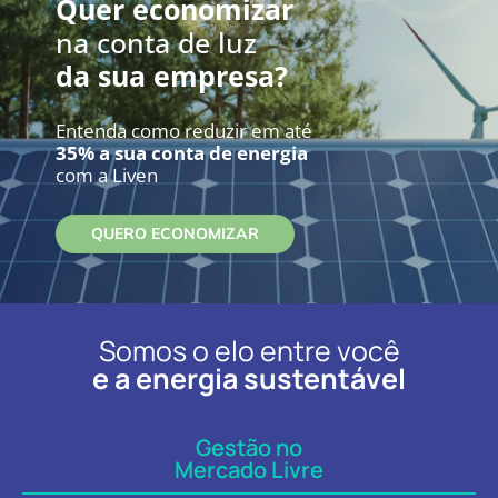
Quer economizar
na conta de luz
da sua empresa?
Entenda como reduzir em até
35% a sua conta de energia
com a Liven
QUERO ECONOMIZAR
Somos o elo entre você
e a energia sustentável
Gestão no
Mercado Livre