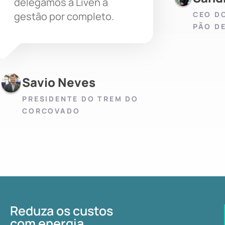
delegamos à Liven a
CEO D
gestão por completo.
PÃO D
Savio Neves
PRESIDENTE DO TREM DO
CORCOVADO
Reduza os custos
com energia