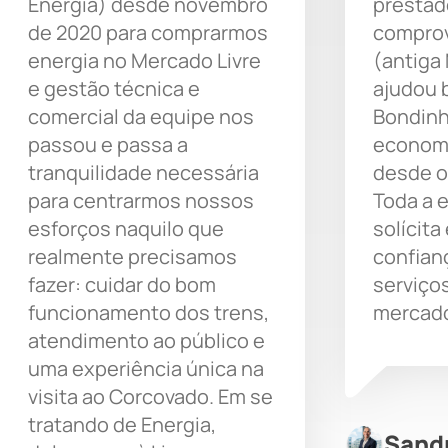
Energia) desde novembro
prestad
de 2020 para comprarmos
comprov
energia no Mercado Livre
(antiga
e gestão técnica e
ajudou 
comercial da equipe nos
Bondinh
passou e passa a
economi
tranquilidade necessária
desde o
para centrarmos nossos
Toda a 
esforços naquilo que
solícita
realmente precisamos
confian
fazer: cuidar do bom
serviço
funcionamento dos trens,
mercado
atendimento ao público e
uma experiência única na
visita ao Corcovado. Em se
tratando de Energia,
Sand