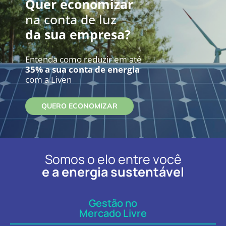
Quer economizar
na conta de luz
da sua empresa?
Entenda como reduzir em até
35% a sua conta de energia
com a Liven
QUERO ECONOMIZAR
Somos o elo entre você
e a energia sustentável
Gestão no
Mercado Livre