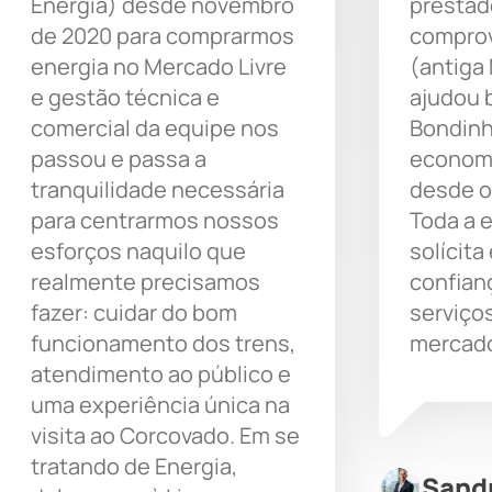
Energia) desde novembro
prestad
de 2020 para comprarmos
comprov
energia no Mercado Livre
(antiga
e gestão técnica e
ajudou 
comercial da equipe nos
Bondinh
passou e passa a
economi
tranquilidade necessária
desde o
para centrarmos nossos
Toda a 
esforços naquilo que
solícita
realmente precisamos
confian
fazer: cuidar do bom
serviço
funcionamento dos trens,
mercado
atendimento ao público e
uma experiência única na
visita ao Corcovado. Em se
tratando de Energia,
Sand