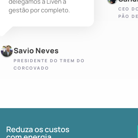
delegamos à Liven a
CEO D
gestão por completo.
PÃO D
Savio Neves
PRESIDENTE DO TREM DO
CORCOVADO
Reduza os custos
com energia